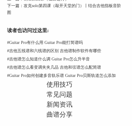
下一篇：
攻克solo第四课（敲开天堂的门）丨结合吉他指板音阶
图
读者也访问过这里:
图 2：《Bohemian Rhapsody》第50-52小节
#
Guitar Pro有什么用 Guitar Pro能打简谱吗
显然，第十五小节（下图）比较符合我们的要求。
#
吉他五线谱和六线谱的区别 吉他谱制作软件有哪些
这个小节之内只运用了第一、二、三弦去表现旋
#
吉他谱怎么知道什么调 Guitar Pro怎么升半音
律，而且符合笔者在《如何同时训练左手灵活性和
音阶思维》这篇文章中说过的音阶概念。
#
吉他谱怎么看变调夹夹几品 吉他和弦谱怎么配简谱
#
Guitar Pro如何创建多音轨乐谱 Guitar Pro贝斯轨道怎么添加
使用技巧
常见问题
新闻资讯
图 3：《Bohemian Rhapsody》第51小节
曲谱分享
通过第一、二弦连续弹奏15、16、18品，我们可以
反映出来这个两个单弦1、2、4指的组合。背过五
个吉他独奏指型的朋友可以瞬间反映出来这个组