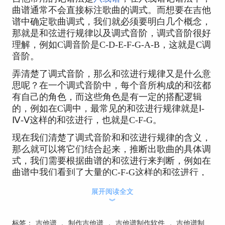
曲谱通常不会直接标注歌曲的调式。而想要在吉他
谱中确定歌曲调式，我们就必须要明白几个概念，
那就是和弦进行规律以及调式音阶，调式音阶很好
理解，例如C调音阶是C-D-E-F-G-A-B，这就是C调
音阶。
弄清楚了调式音阶，那么和弦进行规律又是什么意
思呢？在一个调式音阶中，每个音所构成的和弦都
有自己的角色，而这些角色是有一定的搭配逻辑
的，例如在C调中，最常见的和弦进行规律就是Ⅰ-
Ⅳ-Ⅴ这样的和弦进行，也就是C-F-G。
现在我们清楚了调式音阶和和弦进行规律的含义，
那么就可以将它们结合起来，推断出歌曲的具体调
式，我们需要根据曲谱的和弦进行来判断，例如在
曲谱中我们看到了大量的C-F-G这样的和弦进行，
而这些和弦都属于C调的调内和弦，因此就可以得
展开阅读全文
出歌曲是C调的结论。这个方法就好像是我们通过
︾
电影演员来确定具体的电影一样，通过观察曲谱中
的和弦组成（演员），再来判断有哪些电影（调
标签：
吉他谱
，
制作吉他谱
，
吉他谱制作软件
，
吉他谱制