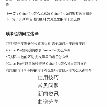
式）是同时包含了这些演员的，这样就能够快速确
作
定歌曲的调式了。
上一篇：
Guitar Pro怎么加标题 Guitar Pro如何调整歌词间距
其实不管是调式音阶还是和弦进行规律，这些都属
下一篇：
贝斯和吉他的区别 尤克里里的谱子怎么做
于基础乐理的内容，可以说，只要学会了基础乐
理，判断歌曲的调式就一点都不难。我们可以通过
诸如EarMaster这样的视唱练耳软件来学习乐理，这
读者也访问过这里:
对我们的吉他演奏有着非常重要的帮助。
#
吉他谱中变调夹的位置怎么看 吉他如何用变调夹变调
#
Guitar Pro如何编辑拨奏 Guitar Pro怎么降调
#
贝斯和吉他的区别 尤克里里的谱子怎么做
#
Guitar Pro可以音频转谱吗 Guitar Pro怎么导出音频文件
#
吉他的谱子和钢琴的谱子有区别吗 吉他乐谱怎么认识符号
使用技巧
常见问题
图一：EarMaster视唱练耳软件
新闻资讯
二、Guitar Pro怎么升半音
曲谱分享
有些小伙伴们在熟练掌握一首歌曲之后，就开始想