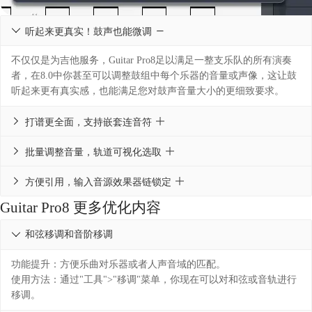

听起来更真实！鼓声也能微调
不仅仅是为吉他服务，Guitar Pro8足以满足一整支乐队的所有演奏
者，在8.0中你甚至可以调整鼓组中每个乐器的音量或声像，这让鼓
听起来更有真实感，也能满足您对鼓声音量大小的更细致要求。

打谱更全面，支持嵌套连音符

批量调整音量，轨道可视化选取

方便引用，输入音源效果器链锁定
Guitar Pro8 更多优化内容
和弦移调和音阶移调

功能提升：方便乐曲对乐器或者人声音域的匹配。
使用方法：通过"工具">"移调"菜单，你现在可以对和弦或音轨进行
移调。