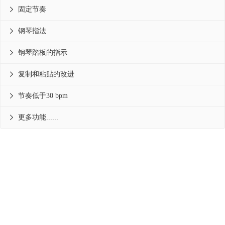
固定节奏

钢琴指法

钢琴踏板的指示

复制和粘贴的改进

节奏低于30 bpm

更多功能......

产品
支持
关于