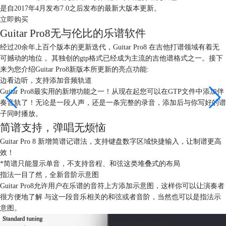
是自2017年4月发布7.0之后发布的最新大版本更新。
立即购买
Guitar Pro8无与伦比的乐谱软件
经过20余年上百个版本的更新迭代，Guitar Pro8 在吉他打谱领域有着无
可撼动的地位，
其独创的gtp格式已经成为主流的吉他谱格式之一。接下
来为您介绍Guitar Pro8新版本所更新的亮点功能:
边看边听，支持添加音频轨道
Guitar Pro8最实用的新增功能之一！从现在起您可以在GTP文件中添加伴
奏音轨了！无论是一段人声，还是一条完整的录音，添加后与你写好的谱
子同时播放。
简谱支持，弹唱无烦恼
Guitar Pro 8 新增简谱记谱法，支持键盘数字区域快捷输入，让制谱更高
效！
*简谱只能显示单音，不支持音程、和弦这类堆叠式的布局
指法一目了然，全新音阶示意图
Guitar Pro8允许用户在乐谱的音符上方添加示意图，这样你可以让演奏者
很方便地了解 与这一段音乐相关的和弦或者音阶，当然也可以是指法示
意图。