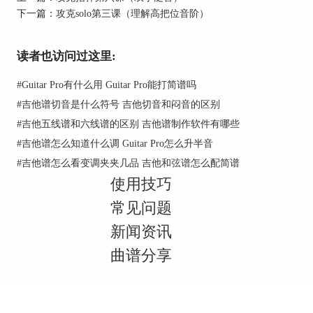
下一篇：
攻克solo第三课（理解高把位音阶）
读者也访问过这里:
#
Guitar Pro有什么用 Guitar Pro能打简谱吗
图2：#A大调音阶
#
吉他谱切音是什么符号 吉他切音和闷音的区别
可是只要我们熟悉这首曲子的旋律就知道，这首曲
#
吉他五线谱和六线谱的区别 吉他谱制作软件有哪些
子很多音符都显得有点神秘或者温柔的意味。绝不
可能是大调里表现出的效果，那么我们可以尝试使
#
吉他谱怎么知道什么调 Guitar Pro怎么升半音
用调式音阶。这首曲子对应的则是C多利安
#
吉他谱怎么看变调夹夹几品 吉他和弦谱怎么配简谱
（Dorian）音阶。
使用技巧
不少入门者觉得这方面的内容有点晦涩，难以理
常见问题
解，其实很简单。我们只需要在guitar pro7上找到
新闻资讯
比#A高一个大二度的调，然后选择Dorian调式。
曲谱分享
按照十二音平均律，比#A高一个大二度的是C。又
或者在音阶指板的一根弦上找到#A,然后顺着弦往
下两格，同样会得到一个C。