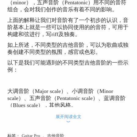
（minor），五声音阶（Pentatonic）用不同的音符
组合，会对我们创作的音乐有着不同的影响。
上面的解释让我们对音阶有了一个初步的认识，音
阶基本上就是一些可以协同使用的的音符，可用于
构建和弦进行，写riff及独奏。
如上所述，不同类型的吉他音阶，可以为歌曲或独
奏创建不同类型的氛围，感官或色彩。
以下是我们可能遇到的不同类型吉他音阶的一些示
例：
大调音阶（Major scale）、小调音阶（Minor
scale）、五声音阶（Pentatonic scale）、蓝调音阶
（Blues scale），其他风格。
展开阅读全文
︾
我们在用Guitar Pro辅助学习吉他时可能已经知道了
上面的音阶或者是了解了一些音阶的走向。我们先
标签：
Guitar Pro
，
吉他音阶