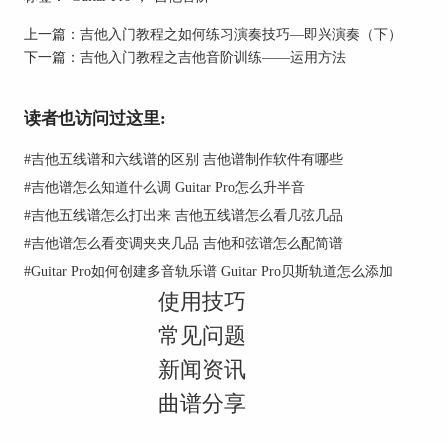
放下之前知道的一些音阶固定走向，专心的研究大
小调及五声音阶。只要弄清楚了这些音阶，那么我
上一篇：
吉他入门教程之如何练习演奏技巧—即兴演奏（下）
们会更容易的学习这些音阶使用方法。
下一篇：
吉他入门教程之吉他音阶训练——运用方法
吉他上的每种音阶都由不同或相同的音符所构成。
例如，以下是Guitar Pro指板图上显示的“A小调五
读者也访问过这里:
声音阶（A Minor Pentatonic）”中的所有音符
#
吉他五线谱和六线谱的区别 吉他谱制作软件有哪些
#
吉他谱怎么知道什么调 Guitar Pro怎么升半音
#
吉他五线谱怎么打出来 吉他五线谱怎么看几弦几品
#
吉他谱怎么看变调夹夹几品 吉他和弦谱怎么配简谱
#
Guitar Pro如何创建多音轨乐谱 Guitar Pro贝斯轨道怎么添加
使用技巧
常见问题
新闻资讯
曲谱分享
图片1：Guitar Pro虚拟指板图
如果我们按照Guitar Pro指板图上的标注来弹奏，那