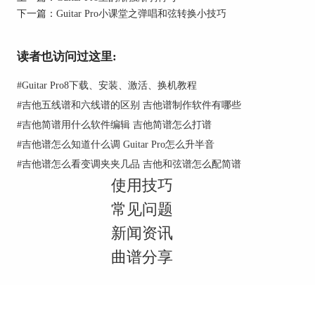
下一篇：
Guitar Pro小课堂之弹唱和弦转换小技巧
读者也访问过这里:
#
Guitar Pro8下载、安装、激活、换机教程
#
吉他五线谱和六线谱的区别 吉他谱制作软件有哪些
#
吉他简谱用什么软件编辑 吉他简谱怎么打谱
#
吉他谱怎么知道什么调 Guitar Pro怎么升半音
#
吉他谱怎么看变调夹夹几品 吉他和弦谱怎么配简谱
图2：RSE引擎
使用技巧
RSE是由9种音色组成，其中包括2种尼龙弦吉他，
常见问题
2种钢丝弦吉他，2种电声吉他，1种爵士吉他，1种
新闻资讯
贝司，1套打击乐器而组成的。有了RSE之后，在
曲谱分享
guitar pro播放乐谱给你CD般音质的感觉，它可以
自动重音系统以及人性化的演奏。
不知道大家对于RSE引擎是不是有一点了解了呢？
还想知道更多有关Guitar Pro的使用方法和吉他基础