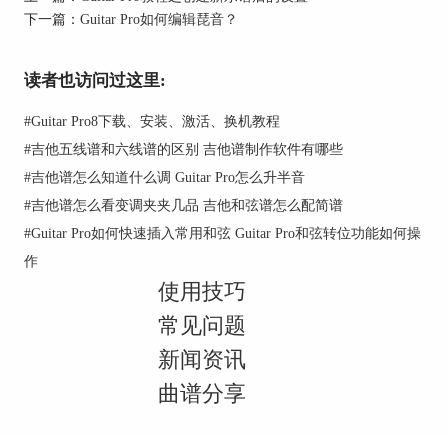
下一篇：
Guitar Pro如何编辑琵音？
读者也访问过这里:
#
Guitar Pro8下载、安装、激活、换机教程
#
吉他五线谱和六线谱的区别 吉他谱制作软件有哪些
#
吉他谱怎么知道什么调 Guitar Pro怎么升半音
如果是声卡的问题，那这就不用说了，建议先使用
#
吉他谱怎么看变调夹夹几品 吉他和弦谱怎么配简谱
电脑修复软件修复，如果是电脑硬件出现了问题，
#
Guitar Pro如何快速插入常用和弦 Guitar Pro和弦转位功能如何操
那还是建议去维修吧。
作
讲到这边，大家在遇到播放文件没有声音是不是心
使用技巧
里就不会那么着急了呢，只要找到问题所在，对症
下药，相信问题很快就可以迎刃而解的，关注
吉他
常见问题
软件
Guitar Pro中文网站，了解更多技巧使用哦，
新闻资讯
曲谱分享