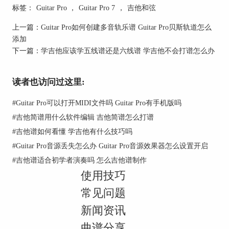
2、点击左侧编辑面板的和弦按钮，可以打开和弦
标签：
Guitar Pro
，
Guitar Pro 7
，
吉他和弦
图表资料库，其中会显示当前已添加到资料库的和
上一篇：
Guitar Pro如何创建多音轨乐谱 Guitar Pro贝斯轨道怎么
弦，按照步骤一方法添加的和弦会自动出现在图表
添加
资料库，在这个界面便可以管理常用的和弦，单击
下一篇：
学吉他应该学五线谱还是六线谱 学吉他不会打谱怎么办
某个和弦可快速将它添加到曲谱光标所在位置。
读者也访问过这里:
#
Guitar Pro可以打开MIDI文件吗 Guitar Pro有手机版吗
#
吉他简谱用什么软件编辑 吉他简谱怎么打谱
#
吉他谱如何看懂 学吉他有什么技巧吗
#
Guitar Pro音源丢失怎么办 Guitar Pro音源效果器怎么设置开启
#
吉他谱适合初学者演奏吗 怎么吉他谱制作
使用技巧
常见问题
图2：和弦图表资料库
新闻资讯
二、Guitar Pro和弦转位功能如何操作
曲谱分享