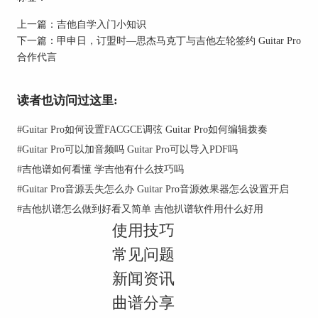
现在凭优惠券还可以
再减￥50元
，￥149的价格诚
上一篇：
吉他自学入门小知识
意满满，不必多说。
下一篇：
甲申日，订盟时—思杰马克丁与吉他左轮签约 Guitar Pro
合作代言
读者也访问过这里:
#
Guitar Pro如何设置FACGCE调弦 Guitar Pro如何编辑拨奏
#
Guitar Pro可以加音频吗 Guitar Pro可以导入PDF吗
#
吉他谱如何看懂 学吉他有什么技巧吗
#
Guitar Pro音源丢失怎么办 Guitar Pro音源效果器怎么设置开启
#
吉他扒谱怎么做到好看又简单 吉他扒谱软件用什么好用
Guitar Pro
使用技巧
为帮助所有吉他爱好者学习、绘谱、创作而诞生的
常见问题
她，包含所有吉他的现有指法及音色，在做弹拨乐
新闻资讯
器的滑音、倚音、推弦、揉弦、泛音、摇把、闷
音、琶音、分解和弦、BASS打弦等方面有绝对的
曲谱分享
优势。