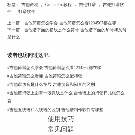
标签：
吉他教程
，
Guitar Pro教程
，
吉他打谱
，
吉他打谱软
件
，
打谱软件
上一篇：
吉他简谱怎么学会 吉他简谱怎么看1234567都在哪
下一篇：
吉他谱下面的横线是什么符号 吉他谱下面的加号和叉号
图一：进入调弦界面
是什么
2、在调弦界面中，我们可以调整每根弦的音高，
如果要调整到F-A-C-G-C-E这个音高，就需要调整
读者也访问过这里:
第6、4、2弦。将第6弦从标准E音升高半音，变成
F；将第4弦从标准D音降半音，变成C；将第2弦从
#
吉他简谱怎么学会 吉他简谱怎么看1234567都在哪
标准B音升高半音，变成C音。
#
吉他简谱怎么看懂 吉他简谱怎么配和弦
#
吉他谱切音是什么符号 吉他切音和闷音的区别
#
吉他谱扫弦上面有一段弧线是什么 吉他谱上的扫弦扫几根怎么
看
#
吉他五线谱和六线谱的区别 吉他谱制作软件有哪些
使用技巧
常见问题