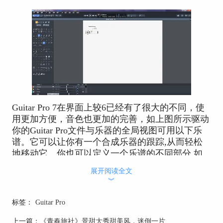
Guitar Pro 7在界面上较6已经有了很大的不同，使
用更加方便，音色也更加的完善，如上图所示驱动
你的Guitar Pro文件与乐器的全局视图可用以下乐
谱。它可以让你有一个合成乐器的跟踪,从而轻松
地移动它。你也可以定义一个乐谱的不同部分,如
简介、诗句或合唱。音频都包含在本文的混合特
展开阅读全文
征，甚至可以减弱的一个或多个轨道,并选择显示
︾
或隐藏它们。简单的独奏或者好似与你的乐队一起
无声的演奏。
标签：
Guitar Pro
对Guitar pro 7的使用就介绍就先介绍到这了，有想
上一篇：
《青春旅社》景甜大秀甜美风，迷倒一片