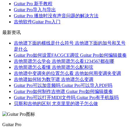
有哪些吉他手常用的吉他谱（GTP谱）下载网站？
3.利用伴奏与多音轨功能
Guitar Pro 新手教程
Guitar Pro导入与导出
在练习和弦时，可以同时为曲谱加入伴奏音轨，在音乐氛围中
Guitar Pro 播放时没有声音问题的解决方法
感受不同和弦的应用。并且也可以添加不同的虚拟乐器如贝
吉他软件Guitar Pro入门
斯、爵士鼓等，看看它们是如何与吉他配合完成一首曲子的。
通过这种方法，不仅让练习更加有趣，还能提升乐感。
最新资讯
吉他谱下面的横线是什么符号 吉他谱下面的加号和叉号
是什么
Guitar Pro如何设置FACGCE调弦 Guitar Pro如何编辑拨奏
吉他简谱怎么学会 吉他简谱怎么看1234567都在哪
吉他简谱怎么看懂 吉他简谱怎么配和弦
吉他谱中变调夹的位置怎么看 吉他如何用变调夹变调
吉他谱如何转为数字谱 吉他谱怎么变调
图4：添加音轨
Guitar Pro可以加音频吗 Guitar Pro可以导入PDF吗
4.分段循环练习难点
Guitar Pro如何制作吉他谱 Guitar Pro如何编辑拨奏
Guitar Pro可以打开MIDI文件吗 Guitar Pro有手机版吗
如果某些和弦切换卡顿，比如 C 到 G，可以将这段设为循环
贝斯和吉他的区别 尤克里里的谱子怎么做
播放，专注练习切换部分，直到切换流畅为止。
以上就是如何快速掌握吉他的基本和弦，如何通过Guitar Pro
辅助吉他的和弦练习的全部内容了。和弦练习是吉他学习中最