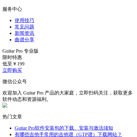
1.从简单的和弦进程开始
#
如何听歌扒谱 扒谱用什么软件
在 Guitar Pro 中导入一首包含基础和弦（如 C、G、Am、F）
服务中心
的曲谱，慢速播放并观察软件的指法提示，确保每个和弦都按
使用技巧
准、弹清晰。刚开始上手肯定是困难的，但只要随着时间练习
常见问题
就会慢慢熟练起来。
新闻资讯
曲谱分享
图2：包含和弦的曲谱
Guitar Pro 专业版
2.逐步提升速度
限时特惠
低至￥
199
开启节拍器，设置一个舒适的起始速度，比如每分钟 60 拍。
立即购买
随着练习熟练度提高，逐渐提升速度，挑战自己的极限。日积
月累下来你的手指就会形成肌肉记忆，等到彻底习惯之后，即
微信公众号
使是遇到速度很快的曲谱也能够轻松弹出。
欢迎加入 Guitar Pro 产品的大家庭，立即扫码关注，获取更多
软件动态和资源福利。
热门文章
图3：节拍器
Guitar Pro软件安装包的下载、安装与激活须知