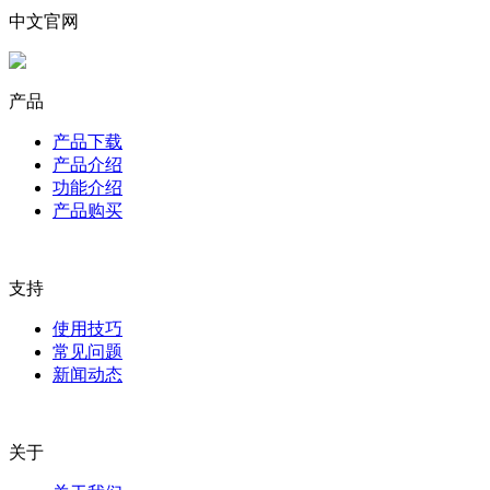
Guitar
Pro
基础却也最重要的一部分。只要方法得当，加上每天坚持不懈
中文官网
地练习，你一定能快速掌握基本和弦
。
像Guitar Pro这样的专
业吉他软件
，
可以大大提升我们的学习效率。它提供清晰的和
弦指法、丰富的功能和有趣的多音轨模式，足以让枯燥的练习
变得简单又有趣。
产品
产品下载
产品介绍
功能介绍
产品购买
支持
使用技巧
常见问题
新闻动态
关于