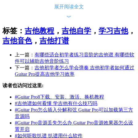
图1：基础和弦
展开阅读全文
和弦永远是歌曲中最核心的组成部分，而图中则是一些基础的
和弦，许多流行歌曲都会使用到图中的组合。并且相较于复杂
︾
的进阶和弦，这些指法相对比较简单，更加适合新手练习。
标签：
吉他教程
，
吉他自学
，
学习吉他
，
在练习的过程中，我们一定要确保每根手指的位置准确，学习
和弦的关键在于熟悉每个和弦的按法，以及每个音符的位置。
吉他音色
，
吉他打谱
我们可以先试着从大调、小调开始入手，比如 C、G、Am
等。新手记得一定要将琴弦按压到位，力度适中，这样才能发
上一篇：
有哪些适合初学者练习音阶的吉他谱 有哪些软
出清晰清脆的声音，同时也要练习不同和弦之间的切换，提高
件可以辅助吉他音阶练习
手指的协调性，才能慢慢变得熟练起来。
下一篇：
吉他初学者怎么学会弹奏 吉他初学者如何通过
Guitar Pro提高吉他学习效率
同时再借助像 Guitar Pro 这样的辅助软件，利用和弦指法图和
节拍器功能，可以让学习过程更直观、更高效。坚持不懈，掌
读者也访问过这里:
握和弦只是时间问题。
#
Guitar Pro8下载、安装、激活、换机教程
二、如何通过Guitar Pro辅助吉他的和弦练习
#
吉他谱如何看懂 学吉他有什么技巧吗
#
Guitar Pro怎么插入分解和弦 Guitar Pro可以加载第三方
想要快速的掌握和弦需要每日都坚持练习，我们可以使用
音源吗
Guitar Pro
吉他软件
来辅助我们进行练习。下面给大家介绍如
#
Guitar Pro音源丢失怎么办 Guitar Pro音源效果器怎么设
何通过Guitar Pro辅助吉他和弦练习。
置开启