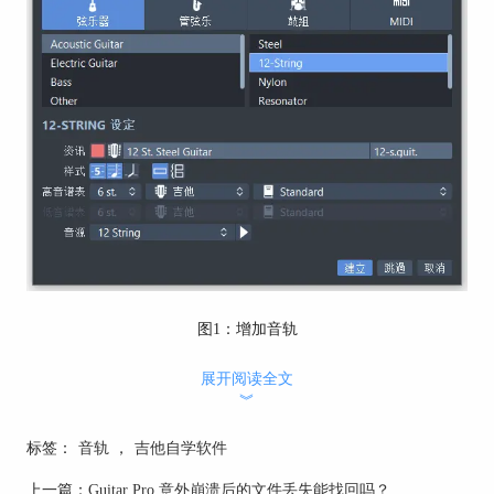
图1：增加音轨
展开阅读全文
如果我们需要添加音轨，只需要在软件界面左下角
︾
点击+号，当然也可以按CTRL+SHIFT+Insert来进
行快捷键操作。该轨将加载到乐器和音频控制面
标签：
音轨
，
吉他自学软件
板，该轨会自动创建空的小节，为了保持音乐的一
上一篇：
Guitar Pro 意外崩溃后的文件丢失能找回吗？
致性，因此每条轨都拥有相同的小节数。