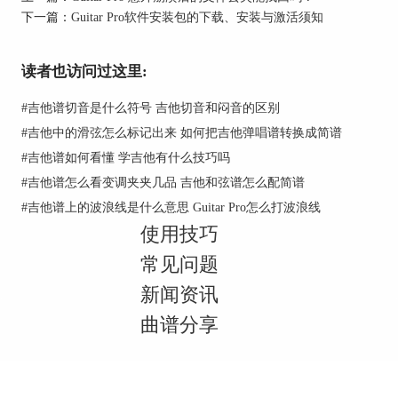
下一篇：
Guitar Pro软件安装包的下载、安装与激活须知
读者也访问过这里:
#
吉他谱切音是什么符号 吉他切音和闷音的区别
#
吉他中的滑弦怎么标记出来 如何把吉他弹唱谱转换成简谱
图2：如何添加音轨
#
吉他谱如何看懂 学吉他有什么技巧吗
#
吉他谱怎么看变调夹夹几品 吉他和弦谱怎么配简谱
而当我们需要删除音轨时，可以在左下角点击音轨
#
吉他谱上的波浪线是什么意思 Guitar Pro怎么打波浪线
然后右键删除，当然也可以点击音轨后使用快捷键
使用技巧
Ctrl+Shift+Del删除。
常见问题
新闻资讯
曲谱分享