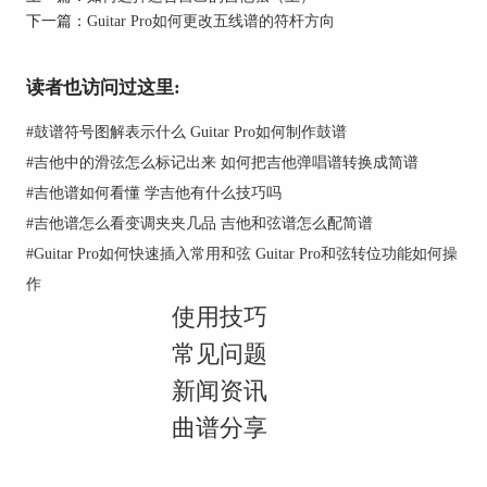
下一篇：
Guitar Pro如何更改五线谱的符杆方向
读者也访问过这里:
#
鼓谱符号图解表示什么 Guitar Pro如何制作鼓谱
#
吉他中的滑弦怎么标记出来 如何把吉他弹唱谱转换成简谱
#
吉他谱如何看懂 学吉他有什么技巧吗
#
吉他谱怎么看变调夹夹几品 吉他和弦谱怎么配简谱
#
Guitar Pro如何快速插入常用和弦 Guitar Pro和弦转位功能如何操
作
使用技巧
常见问题
新闻资讯
80/20 Brass：“黄铜”琴弦，它是铜与锌构成的合
金，80/20是铜与锌的比列，锌含量越高声音也会
曲谱分享
越亮。黄铜琴弦声音温暖，有着非常明亮的金属
音、延音也比较长，适合弹唱民谣歌曲。