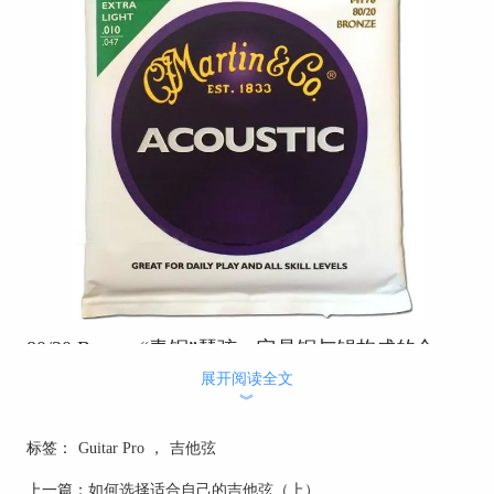
80/20 Bronze:“青铜”琴弦，它是铜与锡构成的合
金，80/20是铜与锡的比列，这是我们常见的一种
展开阅读全文
琴弦，它的音色明亮清脆捎带一些金属色，缺点是
︾
容易氧化。可以用来弹唱或者弗拉门戈式的扫弦，
也可以用来指弹。
标签：
Guitar Pro
，
吉他弦
上一篇：
如何选择适合自己的吉他弦（上）