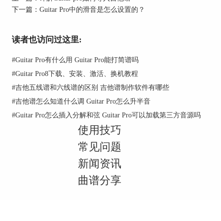
下一篇：
Guitar Pro中的滑音是怎么设置的？
读者也访问过这里:
#
Guitar Pro有什么用 Guitar Pro能打简谱吗
本章节关于插入音符的操作就简单介绍到这边，当
#
Guitar Pro8下载、安装、激活、换机教程
然，可能还会有更好的方法，如果大家有更好的建议，可
#
吉他五线谱和六线谱的区别 吉他谱制作软件有哪些
以一起沟通交流，需要了解更多资讯可以关注
Guitar Pro
#
吉他谱怎么知道什么调 Guitar Pro怎么升半音
中文网站，站内会不定时更新消息哦。
#
Guitar Pro怎么插入分解和弦 Guitar Pro可以加载第三方音源吗
使用技巧
常见问题
新闻资讯
曲谱分享