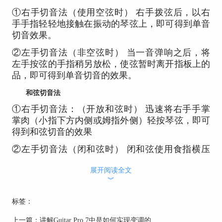
①右手切音法（使用空弦时） 右手拨弦后，以右
手手指轻轻地接触在振动的琴弦上，即可得到单音
切音效果。
②左手切音法（非空弦时） 当一音弹响之后，将
左手按弦的手指稍另放松，使弦暂时离开指板上的
品，即可得到单音切音的效果。
和弦切音法
①右手切音法：（开放和弦时） 迅速将右手手掌
掌肉（小指下方内侧或姆指外侧）轻按琴弦，即可
得到和弦切音的效果
②左手切音法（闭和弦时） 闭和弦使用食指横压
在指板上 在右手南击弦弹奏之后，将按弦的左手
展开阅读全文
手指立即放松，但不可离开琴弦，即可得切音伴奏
︾
的特殊效果。 左手切音法与右手切音法综合使
用，将改善节奏的效果。
标签：
下面在一起来看看在Guitar Pro中是如何实现切音的
上一篇：
讲解Guitar Pro 7中是如何实现变调的