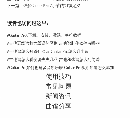
打开Guitar Pro 7 软件，单击“音效”>“切换全部音轨
下一篇：
详解Guitar Pro 7小节的组织定义
至MIDI”或者切换全部音轨至RSE便可以实现你需
要的效果
读者也访问过这里:
#
Guitar Pro8下载、安装、激活、换机教程
#
吉他五线谱和六线谱的区别 吉他谱制作软件有哪些
#
吉他谱怎么知道什么调 Guitar Pro怎么升半音
#
吉他谱怎么看变调夹夹几品 吉他和弦谱怎么配简谱
#
Guitar Pro如何创建多音轨乐谱 Guitar Pro贝斯轨道怎么添加
使用技巧
常见问题
新闻资讯
曲谱分享
关于切音，方法不是这一种，后续还会继续更新，
本章节的内容先到这边结束了，想要了解更多信