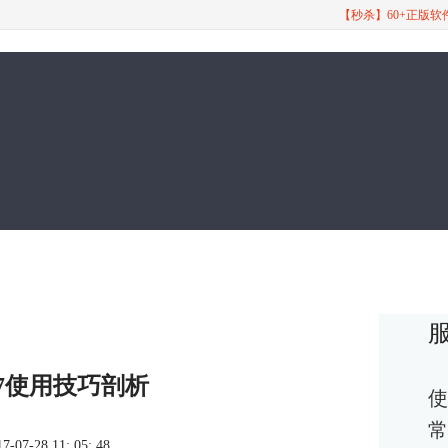
【秒杀】60+正版
ro 7使用技巧剖析
使
常
7-28 11: 05: 48