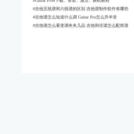
#
Guitar Pro8下载、安装、激活、换机教程
#
吉他五线谱和六线谱的区别 吉他谱制作软件有哪些
#
吉他谱怎么知道什么调 Guitar Pro怎么升半音
#
吉他谱怎么看变调夹夹几品 吉他和弦谱怎么配简谱