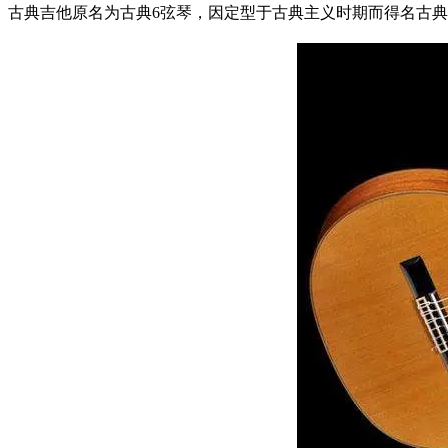
古典吉他原名为古典6弦琴，因定型于古典主义时期而得名古典吉