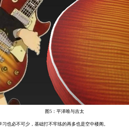
图5：平泽唯与吉太
学习也必不可少，基础打不牢练的再多也是空中楼阁。