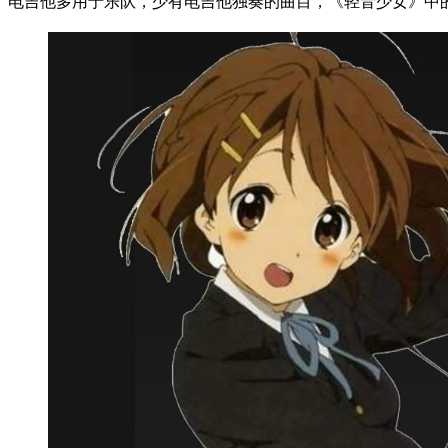
电吉他多用于乐队，少有电吉他独奏的曲目，《轻音少女》中的