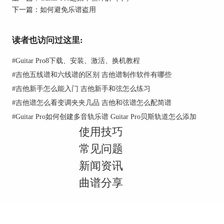
下一篇：
如何避免乐谱盗用
读者也访问过这里:
#
Guitar Pro8下载、安装、激活、换机教程
#
吉他五线谱和六线谱的区别 吉他谱制作软件有哪些
#
吉他新手怎么能入门 吉他新手和弦怎么练习
#
吉他谱怎么看变调夹夹几品 吉他和弦谱怎么配简谱
图2：增加音轨
#
Guitar Pro如何创建多音轨乐谱 Guitar Pro贝斯轨道怎么添加
使用技巧
同时，还可以对曲谱信息，如标题、艺人名字等，
还有曲谱的拍号、拍速、调号等进行设置。
常见问题
另外，软件中也存储有一些范例，可以点击文档菜
新闻资讯
单中的“从范例中建立新文档”，快速建立文档。
曲谱分享