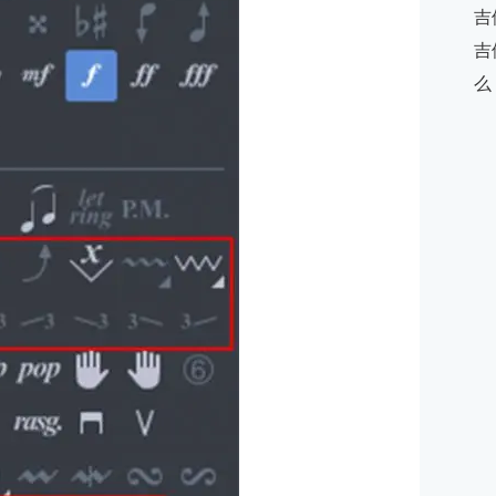
吉
吉
么