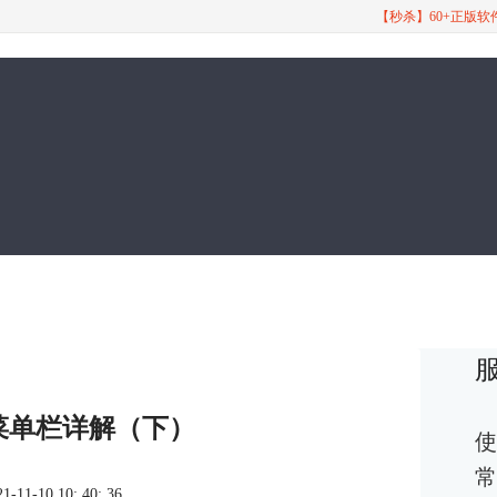
【秒杀】60+正版
ro之菜单栏详解（下）
使
常
1-10 10: 40: 36