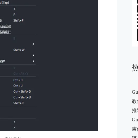
G
教你
推
G
吉