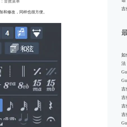
谱
1：音效菜单
吉
加和修改，同样也很方便。
如
法
Gu
Gu
吉
吉
吉
吉
Gu