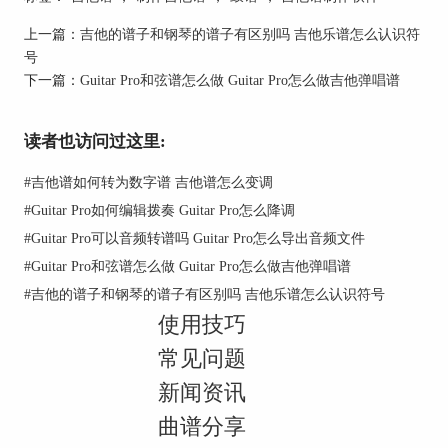
楚的演奏指导。
上一篇：
吉他的谱子和钢琴的谱子有区别吗 吉他乐谱怎么认识符
号
下一篇：
Guitar Pro和弦谱怎么做 Guitar Pro怎么做吉他弹唱谱
图二：鼓类乐器符号
读者也访问过这里:
3、通用符号。除了鼓谱特有的指代具体乐器的符
号之外，在鼓谱中，有一些符号是和一般的吉他谱
#
吉他谱如何转为数字谱 吉他谱怎么变调
共用的，比如强音、弱音符号，这些符号并不局限
#
Guitar Pro如何编辑拨奏 Guitar Pro怎么降调
于吉他六线谱或者鼓谱，而是在两种曲谱之间能够
#
Guitar Pro可以音频转谱吗 Guitar Pro怎么导出音频文件
通用，这种符号的作用就是指导鼓手以具体的演奏
方式来完成某个音符的演奏，这一点和吉他的六线
#
Guitar Pro和弦谱怎么做 Guitar Pro怎么做吉他弹唱谱
谱有异曲同工之妙。
#
吉他的谱子和钢琴的谱子有区别吗 吉他乐谱怎么认识符号
使用技巧
常见问题
新闻资讯
曲谱分享