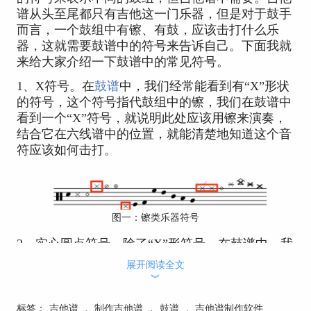
谱从头至尾都只有吉他这一门乐器，但是对于鼓手
而言，一个鼓组中有镲、有鼓，应该击打什么乐
器，这就需要鼓谱中的符号来告诉自己。下面我就
来给大家介绍一下鼓谱中的常见符号。
1、X符号。在
鼓谱
中，我们经常能看到有“X”形状
的符号，这个符号指代鼓组中的镲，我们在鼓谱中
看到一个“X”符号，就说明此处应该用镲来演奏，
结合它在六线谱中的位置，就能清楚地知道这个音
符应该如何击打。
图一：镲类乐器符号
2、实心圆点符号。除了“X”形符号，在鼓谱中，我
们还经常看见一个个黑色的实心圆点，这个符号同
展开阅读全文
样也是指代专门的乐器，它所指代的就是鼓类乐
︾
器，读谱方式也和刚才提到的“X”形符号一样，结
合它在六线谱中的具体位置，我们就能获得非常清
标签：
吉他谱
，
制作吉他谱
，
鼓谱
，
吉他谱制作软件