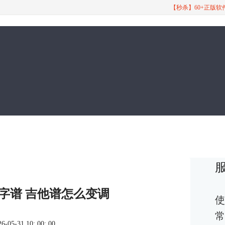
【秒杀】60+正版
字谱 吉他谱怎么变调
使
常
5-31 10: 00: 00