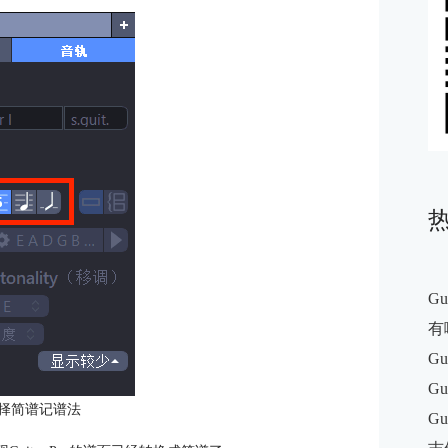
G
有
Gu
Gu
择简谱记谱法
G