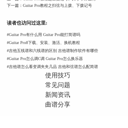
下一篇：
Guitar Pro教程之扫弦与上拨、下拨记号
读者也访问过这里:
#
Guitar Pro有什么用 Guitar Pro能打简谱吗
#
Guitar Pro8下载、安装、激活、换机教程
#
吉他五线谱和六线谱的区别 吉他谱制作软件有哪些
#
Guitar Pro怎么调C调 Guitar Pro怎么换乐器
图片2：编辑面板中的滑音
#
吉他谱怎么看变调夹夹几品 吉他和弦谱怎么配简谱
1、连奏滑音
使用技巧
如图3所示，就是在两个音符间加上连奏滑音的标
常见问题
记效果，我们再点击播放可以明显地听到起点音和
新闻资讯
终止音连贯地发声，流畅无中断。
曲谱分享