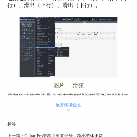
行）、滑出（上行）、滑出（下行）。
图片1：滑弦
更加便捷的方法是直接在左侧的编辑面板中找到这
六个滑音选项，点击即可添加，如图2，我们点击
展开阅读全文
其中的“连奏滑音”，添加至
乐谱
中。
︾
标签：
上一篇：
Guitar Pro教程之重复记号、跨小节休止符