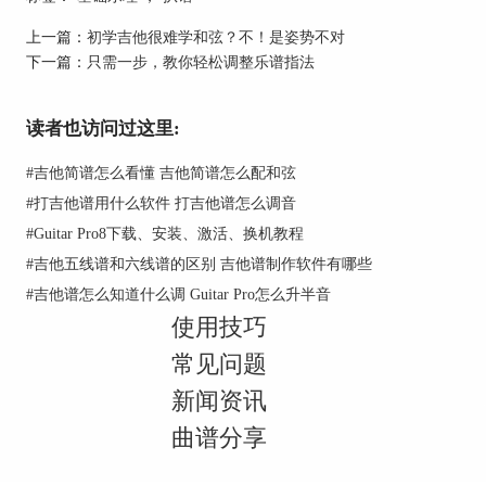
上一篇：
初学吉他很难学和弦？不！是姿势不对
下一篇：
只需一步，教你轻松调整乐谱指法
读者也访问过这里:
图2：乐谱
#
吉他简谱怎么看懂 吉他简谱怎么配和弦
2.确定具体是什么调
#
打吉他谱用什么软件 打吉他谱怎么调音
当我们确定了一首音乐的调性之后，然后在吉他上
#
Guitar Pro8下载、安装、激活、换机教程
找到这首歌的主音，只要我们确认这个主音在吉他
的哪一品上时，就基本上可以确定这首歌曲的小调
#
吉他五线谱和六线谱的区别 吉他谱制作软件有哪些
了。
#
吉他谱怎么知道什么调 Guitar Pro怎么升半音
例如当我确定这首歌曲是大调歌曲时，并且它的主
使用技巧
音是1（do）,当你确定1（do）音落在第1弦的第3
常见问题
品上时，那么这个音就是G调了！
新闻资讯
曲谱分享