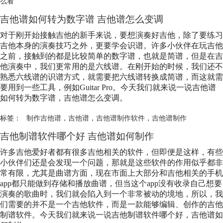
么看
吉他谱如何转为数字谱 吉他谱怎么变调
对于刚开始接触吉他的新手来说，要想演奏好吉他，除了要练习
吉他本身的演奏技巧之外，更要学会识谱。许多小伙伴在玩吉他
之前，接触到的都是比较简单的数字谱，也就是简谱，但是在吉
他演奏中，我们更常用的是六线谱。在刚开始的时候，我们还不
熟悉六线谱的识谱方式，就需要把六线谱转换成简谱，而这就需
要用到一些工具，例如Guitar Pro。今天我们就来说一说吉他谱
如何转为数字谱，吉他谱怎么变调。
标签：
制作吉他谱
，
吉他谱
，
吉他谱制作软件
，
吉他谱制作
吉他制谱软件哪个好 吉他谱如何制作
许多吉他爱好者都有很多吉他相关的软件，但即便是这样，有些
小伙伴们还是会发现一个问题，那就是这些软件的作用似乎都非
常有限，尤其是曲谱方面，现在市面上大部分和吉他相关的手机
app都只能做到存储和播放曲谱，但当这个app没有收录自己想要
演奏的歌曲时，我们就会陷入到一个非常被动的境地，所以，我
们需要的并不是一个吉他软件，而是一款能够编辑、创作的吉他
制谱软件。今天我们就来说一说吉他制谱软件哪个好，吉他谱如