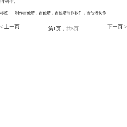
何制作。
标签：
制作吉他谱
，
吉他谱
，
吉他谱制作软件
，
吉他谱制作
< 上一页
下一页 >
第1页，
共5页
产品
支持
关于
广告联盟