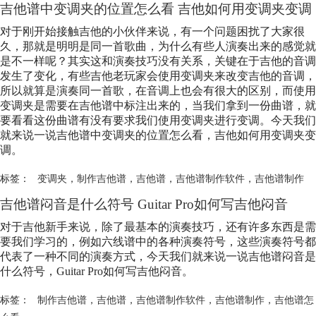
吉他谱中变调夹的位置怎么看 吉他如何用变调夹变调
对于刚开始接触吉他的小伙伴来说，有一个问题困扰了大家很
久，那就是明明是同一首歌曲，为什么有些人演奏出来的感觉就
是不一样呢？其实这和演奏技巧没有关系，关键在于吉他的音调
发生了变化，有些吉他老玩家会使用变调夹来改变吉他的音调，
所以就算是演奏同一首歌，在音调上也会有很大的区别，而使用
变调夹是需要在吉他谱中标注出来的，当我们拿到一份曲谱，就
要看看这份曲谱有没有要求我们使用变调夹进行变调。今天我们
就来说一说吉他谱中变调夹的位置怎么看，吉他如何用变调夹变
调。
标签：
变调夹
，
制作吉他谱
，
吉他谱
，
吉他谱制作软件
，
吉他谱制作
吉他谱闷音是什么符号 Guitar Pro如何写吉他闷音
对于吉他新手来说，除了最基本的演奏技巧，还有许多东西是需
要我们学习的，例如六线谱中的各种演奏符号，这些演奏符号都
代表了一种不同的演奏方式，今天我们就来说一说吉他谱闷音是
什么符号，Guitar Pro如何写吉他闷音。
标签：
制作吉他谱
，
吉他谱
，
吉他谱制作软件
，
吉他谱制作
，
吉他谱怎