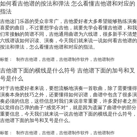
如何看吉他谱的按法和弹法 怎么看懂吉他谱和对应的
指法
吉他这门乐器的受众非常广，吉他爱好者大多希望能够熟练演奏
喜爱的曲目，不过要想学会吉他，就要先学会看懂吉他谱，和我
们常接触的简谱不同，吉他通用曲谱为六线谱，很多新手不清楚
六线谱该如何识读、演奏，今天我们就来说一说如何看吉他谱的
按法和弹法，怎么看懂吉他谱和对应的指法。
标签：
制作吉他谱
，
吉他谱
，
吉他谱制作软件
，
吉他谱制作
吉他谱下面的横线是什么符号 吉他谱下面的加号和叉
号是什么
对于吉他爱好者来说，要想流畅地演奏一首歌曲，除了需要懂得
演奏本身的技巧之外，还要懂得如何识谱，曲谱中包含了很多演
奏必须的信息，这些信息对我们来说非常重要，许多爱好者之所
以觉得自己弹的曲子“感觉不对”，就是因为遗漏了曲谱中的部分
重要信息，今天我们就来说一说吉他谱下面的横线是什么符号，
吉他谱下面的加号和叉号是什么。
标签：
制作吉他谱
，
吉他谱
，
吉他谱制作软件
，
吉他谱制作