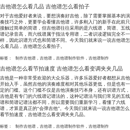
吉他谱怎么看几品 吉他谱怎么看拍子
对于吉他爱好者来说，要想演奏好吉他，除了需要掌握基本的演
奏技巧之外，更要学会看懂吉他谱，许多刚入门的新手在此前只
接触过简单的简谱，但吉他谱往往采用的是六线谱，简谱、五线
谱记录音高，而六线谱属于指法专用谱，二者识读逻辑完全不一
样，因此识谱方式也和简谱不同。今天我们就来说一说吉他谱怎
么看几品，吉他谱怎么看拍子。
标签：
制作吉他谱
，
吉他谱
，
吉他谱制作软件
，
吉他谱制作
吉他谱怎么看节拍速度 吉他谱怎么看变调夹夹几品
吉他是一种非常受欢迎的大众乐器，许多乐器爱好者都想从吉他
开始入手，虽然吉他的演奏难度相对其他乐器更低，但是也有一
定的门槛。这个门槛不仅是吉他演奏技巧本身，还有识谱方式，
吉他是有专门的六线谱记谱法的，这种记谱法与我们常见的五线
谱和简谱记谱法都不同，所以需要我们重新学习，看懂了六线
谱，才算是真正的“会弹吉他”。今天我们就来说一说吉他谱怎么
看节拍速度，吉他谱怎么看变调夹夹几品。
标签：
制作吉他谱
，
吉他谱
，
吉他谱制作软件
，
吉他谱制作