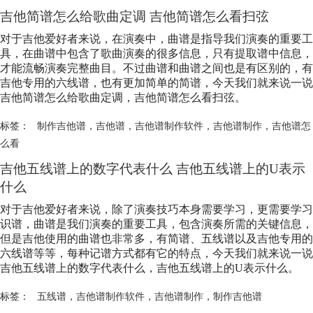
吉他简谱怎么给歌曲定调 吉他简谱怎么看扫弦
对于吉他爱好者来说，在演奏中，曲谱是指导我们演奏的重要工
具，在曲谱中包含了歌曲演奏的很多信息，只有提取谱中信息，
才能流畅演奏完整曲目。不过曲谱和曲谱之间也是有区别的，有
吉他专用的六线谱，也有更加简单的简谱，今天我们就来说一说
吉他简谱怎么给歌曲定调，吉他简谱怎么看扫弦。
标签：
制作吉他谱
，
吉他谱
，
吉他谱制作软件
，
吉他谱制作
，
吉他谱怎
么看
吉他五线谱上的数字代表什么 吉他五线谱上的U表示
什么
对于吉他爱好者来说，除了演奏技巧本身需要学习，更需要学习
识谱，曲谱是我们演奏的重要工具，包含演奏所需的关键信息，
但是吉他使用的曲谱也非常多，有简谱、五线谱以及吉他专用的
六线谱等等，每种记谱方式都有它的特点，今天我们就来说一说
吉他五线谱上的数字代表什么，吉他五线谱上的U表示什么。
标签：
五线谱
，
吉他谱制作软件
，
吉他谱制作
，
制作吉他谱