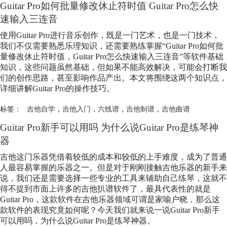
Guitar Pro如何批量修改休止符时值 Guitar Pro怎么快
速输入三连音
使用Guitar Pro进行音乐创作，既是一门艺术，也是一门技术，
我们不仅需要熟悉乐理知识，还需要熟练掌握“Guitar Pro如何批
量修改休止符时值，Guitar Pro怎么快速输入三连音”等软件基础
知识，这些问题虽然基础，但如果不能高效解决，可能会打断我
们的创作思路，甚至影响作品产出。本文将围绕这两个知识点，
详细讲解Guitar Pro的操作技巧。
标签：
吉他自学
，
吉他入门
，
六线谱
，
吉他制谱
，
吉他曲谱
Guitar Pro新手可以用吗 为什么说Guitar Pro是练琴神
器
吉他这门乐器凭借着较低的成本和较低的上手难度，成为了普通
人最容易掌握的乐器之一。但是对于刚刚接触吉他乐器的新手来
说，我们还是需要选择一些专业的工具来辅助自己练琴，这就不
得不提到市面上许多的吉他扒谱软件了，最具代表性的就是
Guitar Pro，这款软件在吉他乐器领域可谓是家喻户晓，那么这
款软件的表现究竟如何呢？今天我们就来说一说Guitar Pro新手
可以用吗，为什么说Guitar Pro是练琴神器。