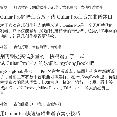
标签：
打谱软件
，
制谱软件
，
gtp谱
，
吉他曲谱
，
吉他打谱软件
Guitar Pro简谱怎么放下边 Guitar Pro怎么加曲谱题目
对于喜欢音乐创作的吉他手来说，Guitar Pro是一个无可替代的
利器。它不仅能够帮助我们创建精准的吉他谱，还提供了丰富的
功能，让音乐创作变得更轻松。
标签：
吉他打谱
，
吉他曲谱
，
吉他谱
别再到处买低质量的「快餐谱」了，试
试 Guitar Pro 官方的乐谱库 mySongBook 吧
mySongBook 是 Guitar Pro 的官方乐谱库，每周都会发布新的谱
子，目前已有有数千首歌曲可供选择。在 mySongBook 里，你能
根据喜欢的风格类型，比如古典、摇滚、流行、金属、爵士等，
找到 Guns N' Roses，Miles Davis ，Ed Sheeran 等人的经典曲
目。
标签：
吉他曲谱
，
GTP谱
，
吉他练习
用Guitar Pro快速编辑曲谱节奏小技巧