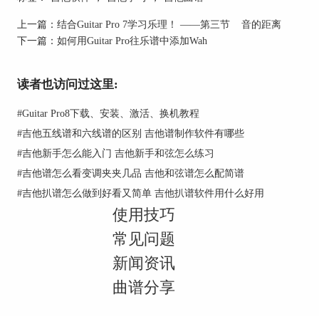
上一篇：
结合Guitar Pro 7学习乐理！ ——第三节 音的距离
下一篇：
如何用Guitar Pro往乐谱中添加Wah
读者也访问过这里:
图片2：《小星星》曲谱
因此，我们需要点击左侧的“休止符”，把这两个小
#
Guitar Pro8下载、安装、激活、换机教程
节的空拍填满。这样一来，我们就制作好了这份简
#
吉他五线谱和六线谱的区别 吉他谱制作软件有哪些
单的曲谱。
#
吉他新手怎么能入门 吉他新手和弦怎么练习
#
吉他谱怎么看变调夹夹几品 吉他和弦谱怎么配简谱
#
吉他扒谱怎么做到好看又简单 吉他扒谱软件用什么好用
使用技巧
常见问题
新闻资讯
图片3：休止符使用方法
曲谱分享
二、连音符的使用方法