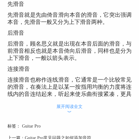
先滑音
先滑音就是先由倚音滑向本音的滑音，它突出强调
本音，先滑音一般又分为上下滑音两种。
后滑音
后滑音，顾名思义就是出现在本音后面的滑音，与
前滑音相反也就是本音倚向后滑音，同样也是分为
上下滑音，一般以箭头表示。
连接滑音
连接滑音也称作连线滑音，它通常是一个比较常见
的滑音，在奏法上是以某一按指用均衡的力度将连
线内的音连结起来，听起来使乐曲衔接紧凑，更具
有感染力
展开阅读全文
转滑音
︾
转滑音是效果较突出的装饰性滑音。它的符号
标签：
Guitar Pro
为"w"，一般记在音符的上面。
上一篇：
Guitar Pro常见问题之如何添加音符