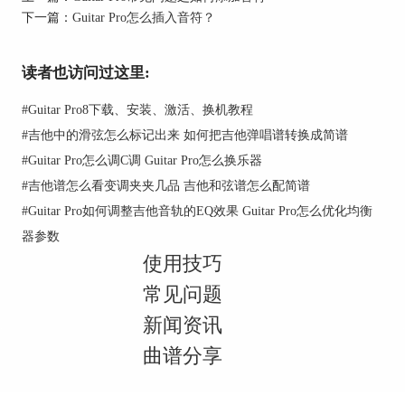
转滑音是在本音下方的二度音程内回转，所以有人
下一篇：
Guitar Pro怎么插入音符？
把这种滑音具体的称作"下回转滑音"。另外还有一
种"上回转滑音"，在蒙族民歌中比较常见。它的符
号为"￣"，在奏法上除"回转"的方向与下回转滑音
读者也访问过这里:
相反外，在"回转"的力度、范围和时间上则完全相
同。
#
Guitar Pro8下载、安装、激活、换机教程
#
吉他中的滑弦怎么标记出来 如何把吉他弹唱谱转换成简谱
滑音符号
#
Guitar Pro怎么调C调 Guitar Pro怎么换乐器
#
吉他谱怎么看变调夹夹几品 吉他和弦谱怎么配简谱
#
Guitar Pro如何调整吉他音轨的EQ效果 Guitar Pro怎么优化均衡
器参数
使用技巧
常见问题
新闻资讯
曲谱分享
了解了滑音后，我们在平时使用时一般怎么设置滑