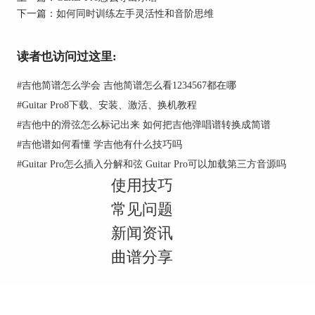
下一篇：
如何同时训练左手灵活性和音阶思维
读者也访问过这里:
#
吉他简谱怎么学会 吉他简谱怎么看1234567都在哪
#
Guitar Pro8下载、安装、激活、换机教程
#
吉他中的滑弦怎么标记出来 如何把吉他弹唱谱转换成简谱
图1：编辑面板
#
吉他谱如何看懂 学吉他有什么技巧吗
和弦资料库的空白区域用于显示和弦信息，所有添
#
Guitar Pro怎么插入分解和弦 Guitar Pro可以加载第三方音源吗
加后的和弦都会显示在框中。
使用技巧
常见问题
新闻资讯
曲谱分享