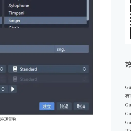
G
有
Gu
Gu
：添加音轨
G