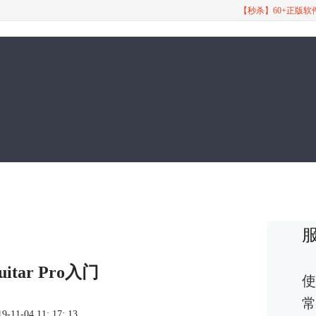
【秒杀】60+正版
tar Pro入门
使
常
1-04 11: 17: 13