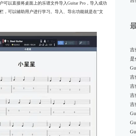
吉
以直接将桌面上的乐谱文件导入Guitar Pro，导入成功
栏，可以辅助用户进行学习。导入、导出功能就是在“文
吉
是
G
吉
吉
吉
吉
Gu
G
Gu