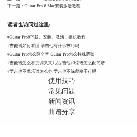
下一篇：
Guitar Pro 8 Mac安装激活教程
图2：设计
读者也访问过这里:
另外，在左侧的编辑面板中也有相关的设计按钮，
可以直接点击更加便利。
#
Guitar Pro8下载、安装、激活、换机教程
#
吉他谱如何看懂 学吉他有什么技巧吗
#
Guitar Pro怎么降全音 Guitar Pro怎么特殊调弦
#
吉他谱怎么看变调夹夹几品 吉他和弦谱怎么配简谱
#
学吉他不懂乐谱怎么办 学吉他不练爬格子行吗
使用技巧
常见问题
新闻资讯
曲谱分享