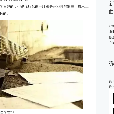
新
学着弹的，但是流行歌曲一般都是商业性的歌曲，技术上
曲
标的。
Gu
限
低
立
欢
件
：自学吉他