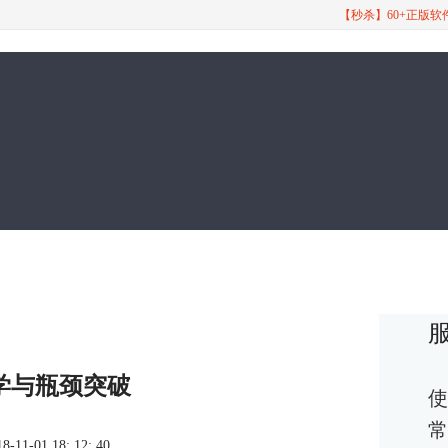
【秒杀】60+正版
学与瓶颈突破
使
常
1-01 18: 12: 40