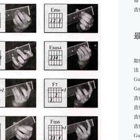
谱
吉
如
法
Gu
Gu
吉
吉
吉
吉
Gu