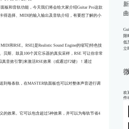
新
作面板和音轨功能，今天我们将会给大家介绍Guitar Pro这款
曲
卡得选择、MIDI的输入输出及音轨介绍，有要想了解的小
Gu
限
低
RSE。RSE[是Realistic Sound Engine的缩写]特色技
立
贝斯、鼓及100个其它乐器的真实采样，RSE 可让你非常
[拟真音效引擎]来激活RSE效果（或通过F2键）！通过
到每条轨，在MASTER轨面板也可以对整体声音进行调
欢
件
义的效果。它可以包含超过5种效果，并可以为每轨节省4