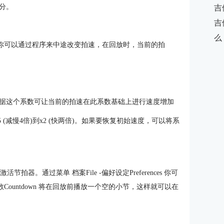
分。
吉
吉
么
速。你可以通过程序来中途改变拍速，在回放时，当前的拍
据这个系数可让当前的拍速在此系数基础上进行速度增加
 (减慢4倍)到x2 (快两倍)。如果要恢复初始速度，可以将系
激活节拍器。通过菜单 档案File -偏好设定Preferences 你可
数Countdown 将在回放前播放一个空的小节，这样就可以在