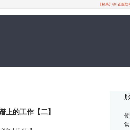
【秒杀】60+正版
o在乐谱上的工作【二】
使
常
4-13 17: 20: 18