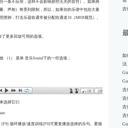
谱
另一条不应用，这样不会影响那些无关的音符）。如果两
吉
量、声相）将受到限制，所以，如果你的乐谱中包括大量
惯例，打击乐器轨通常被分配给通道10（MIDI规范）。
 增加了更多回放可用的选项。
如
（1） 菜单 音乐Sound下的一些选项；
法
Gu
Gu
吉
吉
来选择它们
吉
ter
吉
Gu
d trainer [F9] 循环播放/速度训练[F9]可重复播放选择的乐句。要循