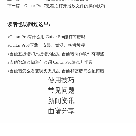
下一篇：
Guitar Pro 7教程之打开播放文件的操作技巧
编辑好之后我们点击“创建”界面中就会有所显示
读者也访问过这里:
了，如下图所示，这就是添加好了，便可以直接写
谱使用了。
#
Guitar Pro有什么用 Guitar Pro能打简谱吗
#
Guitar Pro8下载、安装、激活、换机教程
#
吉他五线谱和六线谱的区别 吉他谱制作软件有哪些
#
吉他谱怎么知道什么调 Guitar Pro怎么升半音
#
吉他谱怎么看变调夹夹几品 吉他和弦谱怎么配简谱
使用技巧
常见问题
新闻资讯
下面我们在来看下添加“鼓”音轨，步骤和吉他的是
曲谱分享
一样的，如下图所示。