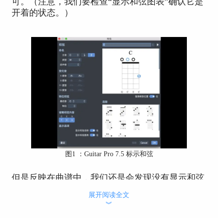
可。（注意，我们要检查“显示和弦图表”确认它是
开着的状态。）
图1 ：Guitar Pro 7.5 标示和弦
但是反映在曲谱中，我们还是会发现没有显示和弦
的指法图。此时，点击右侧任务面板上的“样式表
展开阅读全文
单”进行打开，在“页面及乐谱格式”下滑动光标。
︾
在最下方，我们会看到“和弦图表”，将“显示在曲