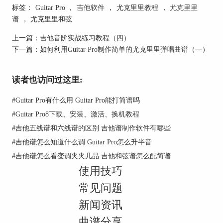
谱内（曲谱小节上方）”的滑块移动至“在”，再依
标签：
Guitar Pro
，
吉他软件
，
尤克里里教程
，
尤克里里
次点击“Apply”、“OK”即可。
谱
，
尤克里里和弦
上一篇：
吉他音阶实战练习教程（四）
下一篇：
如何利用Guitar Pro制作简单的尤克里里弹唱曲谱（一）
读者也访问过这里:
图2 ：Guitar Pro 7.5 打开样式表单
#
Guitar Pro有什么用 Guitar Pro能打简谱吗
#
Guitar Pro8下载、安装、激活、换机教程
#
吉他五线谱和六线谱的区别 吉他谱制作软件有哪些
#
吉他谱怎么知道什么调 Guitar Pro怎么升半音
#
吉他谱怎么看变调夹夹几品 吉他和弦谱怎么配简谱
使用技巧
常见问题
新闻资讯
曲谱分享