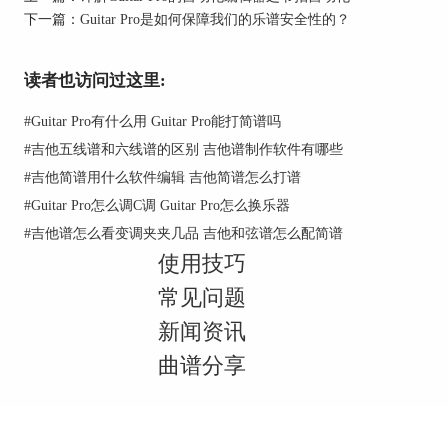
下一篇：
Guitar Pro是如何保障我们的乐谱安全性的？
读者也访问过这里:
#
Guitar Pro有什么用 Guitar Pro能打简谱吗
#
吉他五线谱和六线谱的区别 吉他谱制作软件有哪些
图2：开启线路输入
#
吉他简谱用什么软件编辑 吉他简谱怎么打谱
#
Guitar Pro怎么调C调 Guitar Pro怎么换乐器
#
吉他谱怎么看变调夹夹几品 吉他和弦谱怎么配简谱
二、线路输入设置
使用技巧
我们需要单击“On”旁边的齿轮图标，打开Guitar
常见问题
Pro偏好设置的“音频/MIDI”选项，然后在“声音导
入”一项中，检查我们是否在Guitar Pro中正确地选
新闻资讯
择了声卡中的音频信号输入到该软件中，否则
曲谱分享
Guitar Pro将无法捕获外部的音频输入。