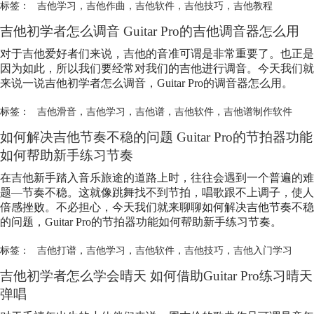
标签：
吉他学习
，
吉他作曲
，
吉他软件
，
吉他技巧
，
吉他教程
吉他初学者怎么调音 Guitar Pro的吉他调音器怎么用
对于吉他爱好者们来说，吉他的音准可谓是非常重要了。也正是
因为如此，所以我们要经常对我们的吉他进行调音。今天我们就
来说一说吉他初学者怎么调音，Guitar Pro的调音器怎么用。
标签：
吉他滑音
，
吉他学习
，
吉他谱
，
吉他软件
，
吉他谱制作软件
如何解决吉他节奏不稳的问题 Guitar Pro的节拍器功能
如何帮助新手练习节奏
在吉他新手踏入音乐旅途的道路上时，往往会遇到一个普遍的难
题—节奏不稳。这就像跳舞找不到节拍，唱歌跟不上调子，使人
倍感挫败。不必担心，今天我们就来聊聊如何解决吉他节奏不稳
的问题，Guitar Pro的节拍器功能如何帮助新手练习节奏。
标签：
吉他打谱
，
吉他学习
，
吉他软件
，
吉他技巧
，
吉他入门学习
吉他初学者怎么学会晴天 如何借助Guitar Pro练习晴天
弹唱