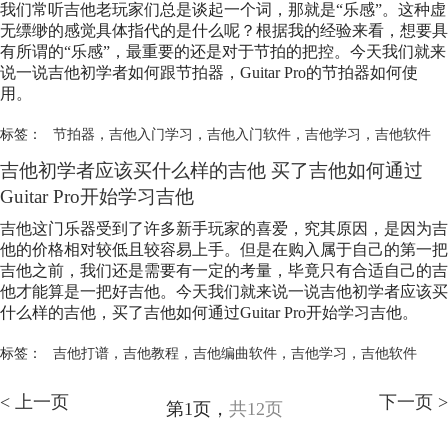
我们常听吉他老玩家们总是谈起一个词，那就是“乐感”。这种虚
无缥缈的感觉具体指代的是什么呢？根据我的经验来看，想要具
有所谓的“乐感”，最重要的还是对于节拍的把控。今天我们就来
说一说吉他初学者如何跟节拍器，Guitar Pro的节拍器如何使
用。
标签：
节拍器
，
吉他入门学习
，
吉他入门软件
，
吉他学习
，
吉他软件
吉他初学者应该买什么样的吉他 买了吉他如何通过
Guitar Pro开始学习吉他
吉他这门乐器受到了许多新手玩家的喜爱，究其原因，是因为吉
他的价格相对较低且较容易上手。但是在购入属于自己的第一把
吉他之前，我们还是需要有一定的考量，毕竟只有合适自己的吉
他才能算是一把好吉他。今天我们就来说一说吉他初学者应该买
什么样的吉他，买了吉他如何通过Guitar Pro开始学习吉他。
标签：
吉他打谱
，
吉他教程
，
吉他编曲软件
，
吉他学习
，
吉他软件
< 上一页
下一页 >
第1页，
共12页