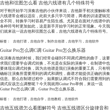
吉他和弦图怎么看 吉他六线谱有几个特殊符号
对于刚开始学习演奏吉他的小伙伴来说，吉他新手初次接触标准
六线谱常会难以适应，此前大多只学习简谱，两者的识读逻辑完
全不同，转换学习时容易产生陌生感。尤其是在面对六线谱中的
各种符号时更加如此，这是新手开始学习时的正常现象。今天我
们就来说一说吉他和弦图怎么看，吉他六线谱有几个特殊符号。
标签：
吉他打谱
，
吉他自学
，
制作吉他谱
，
吉他学习
，
吉他软件
Guitar Pro怎么调C调 Guitar Pro怎么换乐器
在演奏吉他的时候，我们经常会碰到不同调式调性的曲子，这要
求我们需要学会调式转换，不光是在实际的演奏中，在制谱中也
要体现出调式转换，因为吉他谱是我们演奏的重要工具，只有明
确标注演奏所需要用到的调式和调性，曲谱才能提供正确的演奏
信息。那么在制谱过程中，如果默认调式不符合我们需要用到的
调式应该怎么调整呢？今天我就用Guitar Pro举例，来说一说
Guitar Pro怎么调C调，Guitar Pro怎么换乐器。
标签：
吉他打谱
，
吉他自学
，
吉他教程
，
吉他软件
吉他五线谱怎么看图解符号 吉他五线谱区分旋律音和