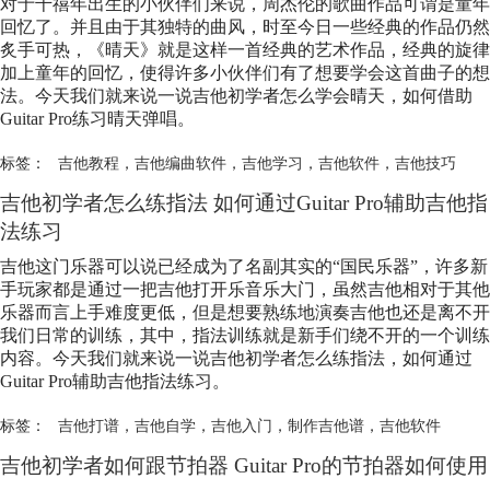
对于千禧年出生的小伙伴们来说，周杰伦的歌曲作品可谓是童年
回忆了。并且由于其独特的曲风，时至今日一些经典的作品仍然
炙手可热，《晴天》就是这样一首经典的艺术作品，经典的旋律
加上童年的回忆，使得许多小伙伴们有了想要学会这首曲子的想
法。今天我们就来说一说吉他初学者怎么学会晴天，如何借助
Guitar Pro练习晴天弹唱。
标签：
吉他教程
，
吉他编曲软件
，
吉他学习
，
吉他软件
，
吉他技巧
吉他初学者怎么练指法 如何通过Guitar Pro辅助吉他指
法练习
吉他这门乐器可以说已经成为了名副其实的“国民乐器”，许多新
手玩家都是通过一把吉他打开乐音乐大门，虽然吉他相对于其他
乐器而言上手难度更低，但是想要熟练地演奏吉他也还是离不开
我们日常的训练，其中，指法训练就是新手们绕不开的一个训练
内容。今天我们就来说一说吉他初学者怎么练指法，如何通过
Guitar Pro辅助吉他指法练习。
标签：
吉他打谱
，
吉他自学
，
吉他入门
，
制作吉他谱
，
吉他软件
吉他初学者如何跟节拍器 Guitar Pro的节拍器如何使用