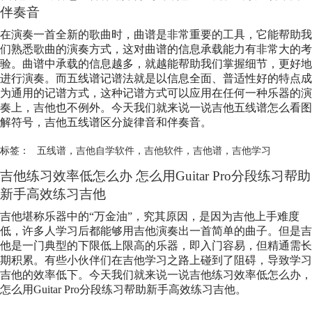
伴奏音
在演奏一首全新的歌曲时，曲谱是非常重要的工具，它能帮助我
们熟悉歌曲的演奏方式，这对曲谱的信息承载能力有非常大的考
验。曲谱中承载的信息越多，就越能帮助我们掌握细节，更好地
进行演奏。而五线谱记谱法就是以信息全面、普适性好的特点成
为通用的记谱方式，这种记谱方式可以应用在任何一种乐器的演
奏上，吉他也不例外。今天我们就来说一说吉他五线谱怎么看图
解符号，吉他五线谱区分旋律音和伴奏音。
标签：
五线谱
，
吉他自学软件
，
吉他软件
，
吉他谱
，
吉他学习
吉他练习效率低怎么办 怎么用Guitar Pro分段练习帮助
新手高效练习吉他
吉他堪称乐器中的“万金油”，究其原因，是因为吉他上手难度
低，许多人学习后都能够用吉他演奏出一首简单的曲子。但是吉
他是一门典型的下限低上限高的乐器，即入门容易，但精通需长
期积累。有些小伙伴们在吉他学习之路上碰到了阻碍，导致学习
吉他的效率低下。今天我们就来说一说吉他练习效率低怎么办，
怎么用Guitar Pro分段练习帮助新手高效练习吉他。