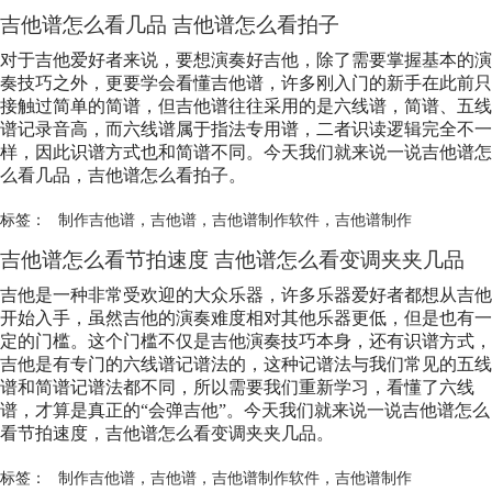
吉他谱怎么看几品 吉他谱怎么看拍子
对于吉他爱好者来说，要想演奏好吉他，除了需要掌握基本的演
奏技巧之外，更要学会看懂吉他谱，许多刚入门的新手在此前只
接触过简单的简谱，但吉他谱往往采用的是六线谱，简谱、五线
谱记录音高，而六线谱属于指法专用谱，二者识读逻辑完全不一
样，因此识谱方式也和简谱不同。今天我们就来说一说吉他谱怎
么看几品，吉他谱怎么看拍子。
标签：
制作吉他谱
，
吉他谱
，
吉他谱制作软件
，
吉他谱制作
吉他谱怎么看节拍速度 吉他谱怎么看变调夹夹几品
吉他是一种非常受欢迎的大众乐器，许多乐器爱好者都想从吉他
开始入手，虽然吉他的演奏难度相对其他乐器更低，但是也有一
定的门槛。这个门槛不仅是吉他演奏技巧本身，还有识谱方式，
吉他是有专门的六线谱记谱法的，这种记谱法与我们常见的五线
谱和简谱记谱法都不同，所以需要我们重新学习，看懂了六线
谱，才算是真正的“会弹吉他”。今天我们就来说一说吉他谱怎么
看节拍速度，吉他谱怎么看变调夹夹几品。
标签：
制作吉他谱
，
吉他谱
，
吉他谱制作软件
，
吉他谱制作