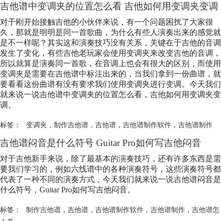
吉他谱中变调夹的位置怎么看 吉他如何用变调夹变调
对于刚开始接触吉他的小伙伴来说，有一个问题困扰了大家很
久，那就是明明是同一首歌曲，为什么有些人演奏出来的感觉就
是不一样呢？其实这和演奏技巧没有关系，关键在于吉他的音调
发生了变化，有些吉他老玩家会使用变调夹来改变吉他的音调，
所以就算是演奏同一首歌，在音调上也会有很大的区别，而使用
变调夹是需要在吉他谱中标注出来的，当我们拿到一份曲谱，就
要看看这份曲谱有没有要求我们使用变调夹进行变调。今天我们
就来说一说吉他谱中变调夹的位置怎么看，吉他如何用变调夹变
调。
标签：
变调夹
，
制作吉他谱
，
吉他谱
，
吉他谱制作软件
，
吉他谱制作
吉他谱闷音是什么符号 Guitar Pro如何写吉他闷音
对于吉他新手来说，除了最基本的演奏技巧，还有许多东西是需
要我们学习的，例如六线谱中的各种演奏符号，这些演奏符号都
代表了一种不同的演奏方式，今天我们就来说一说吉他谱闷音是
什么符号，Guitar Pro如何写吉他闷音。
标签：
制作吉他谱
，
吉他谱
，
吉他谱制作软件
，
吉他谱制作
，
吉他谱怎