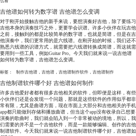
么看
吉他谱如何转为数字谱 吉他谱怎么变调
对于刚开始接触吉他的新手来说，要想演奏好吉他，除了要练习
吉他本身的演奏技巧之外，更要学会识谱。许多小伙伴在玩吉他
之前，接触到的都是比较简单的数字谱，也就是简谱，但是在吉
他演奏中，我们更常用的是六线谱。在刚开始的时候，我们还不
熟悉六线谱的识谱方式，就需要把六线谱转换成简谱，而这就需
要用到一些工具，例如Guitar Pro。今天我们就来说一说吉他谱
如何转为数字谱，吉他谱怎么变调。
标签：
制作吉他谱
，
吉他谱
，
吉他谱制作软件
，
吉他谱制作
吉他制谱软件哪个好 吉他谱如何制作
许多吉他爱好者都有很多吉他相关的软件，但即便是这样，有些
小伙伴们还是会发现一个问题，那就是这些软件的作用似乎都非
常有限，尤其是曲谱方面，现在市面上大部分和吉他相关的手机
app都只能做到存储和播放曲谱，但当这个app没有收录自己想要
演奏的歌曲时，我们就会陷入到一个非常被动的境地，所以，我
们需要的并不是一个吉他软件，而是一款能够编辑、创作的吉他
制谱软件。今天我们就来说一说吉他制谱软件哪个好，吉他谱如