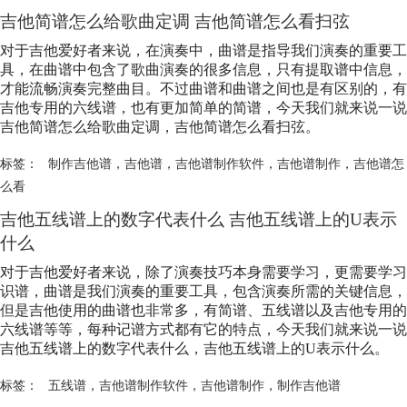
吉他简谱怎么给歌曲定调 吉他简谱怎么看扫弦
对于吉他爱好者来说，在演奏中，曲谱是指导我们演奏的重要工
具，在曲谱中包含了歌曲演奏的很多信息，只有提取谱中信息，
才能流畅演奏完整曲目。不过曲谱和曲谱之间也是有区别的，有
吉他专用的六线谱，也有更加简单的简谱，今天我们就来说一说
吉他简谱怎么给歌曲定调，吉他简谱怎么看扫弦。
标签：
制作吉他谱
，
吉他谱
，
吉他谱制作软件
，
吉他谱制作
，
吉他谱怎
么看
吉他五线谱上的数字代表什么 吉他五线谱上的U表示
什么
对于吉他爱好者来说，除了演奏技巧本身需要学习，更需要学习
识谱，曲谱是我们演奏的重要工具，包含演奏所需的关键信息，
但是吉他使用的曲谱也非常多，有简谱、五线谱以及吉他专用的
六线谱等等，每种记谱方式都有它的特点，今天我们就来说一说
吉他五线谱上的数字代表什么，吉他五线谱上的U表示什么。
标签：
五线谱
，
吉他谱制作软件
，
吉他谱制作
，
制作吉他谱