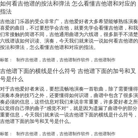
如何看吉他谱的按法和弹法 怎么看懂吉他谱和对应的
指法
吉他这门乐器的受众非常广，吉他爱好者大多希望能够熟练演奏
喜爱的曲目，不过要想学会吉他，就要先学会看懂吉他谱，和我
们常接触的简谱不同，吉他通用曲谱为六线谱，很多新手不清楚
六线谱该如何识读、演奏，今天我们就来说一说如何看吉他谱的
按法和弹法，怎么看懂吉他谱和对应的指法。
标签：
制作吉他谱
，
吉他谱
，
吉他谱制作软件
，
吉他谱制作
吉他谱下面的横线是什么符号 吉他谱下面的加号和叉
号是什么
对于吉他爱好者来说，要想流畅地演奏一首歌曲，除了需要懂得
演奏本身的技巧之外，还要懂得如何识谱，曲谱中包含了很多演
奏必须的信息，这些信息对我们来说非常重要，许多爱好者之所
以觉得自己弹的曲子“感觉不对”，就是因为遗漏了曲谱中的部分
重要信息，今天我们就来说一说吉他谱下面的横线是什么符号，
吉他谱下面的加号和叉号是什么。
标签：
制作吉他谱
，
吉他谱
，
吉他谱制作软件
，
吉他谱制作