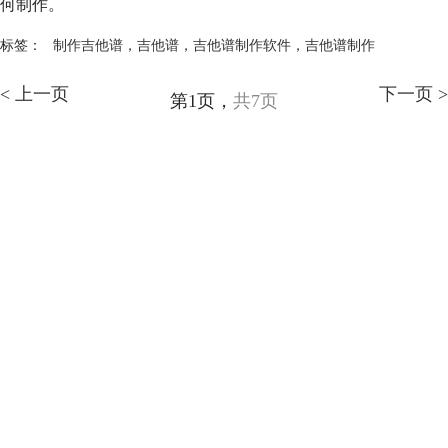
何制作。
标签：
制作吉他谱
，
吉他谱
，
吉他谱制作软件
，
吉他谱制作
< 上一页
下一页 >
第1页，
共7页
产品
支持
关于
广告联盟