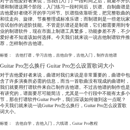
对于吉他爱好者来说，当我们入门了一段时间之后，就避不开扒
谱和制谱这两个阶段，入门练习一段时间后，扒谱、自制曲谱是
吉他爱好者绕不开的学习环节。扒谱指依靠听觉，把完整歌曲的
和弦走向、旋律、节奏整理成标准乐谱；而制谱则是一些老玩家
尝试创作的进阶技能。不管是扒谱还是制谱，它们都需要用到专
业的制谱软件，现在市面上制谱工具繁多，功能参差不齐，不少
爱好者不知道该如何选择。今天我们就来说一说吉他制谱软件推
荐，怎样制作吉他谱。
标签：
吉他打谱
，
学习吉他
，
吉他自学
，
吉他入门
，
制作吉他谱
Guitar Pro怎么换行 Guitar Pro怎么设置歌词大小
对于吉他爱好者来说，曲谱对我们来说是非常重要的，曲谱中包
含了许多演奏所必需的信息，而当一首歌曲没有现成的曲谱时，
我们就要用打谱软件来自己制作吉他谱。不过吉他谱的制作也是
有讲究的，谱面要尽可能简洁，尤其是一个行段中不能有太多小
节，那在打谱软件Guitar Pro中，我们应该如何做到这一点呢？
今天我们就来说一说Guitar Pro怎么换行，Guitar Pro怎么设置歌
词大小。
标签：
吉他自学
，
吉他入门
，
六线谱
，
Guitar Pro教程