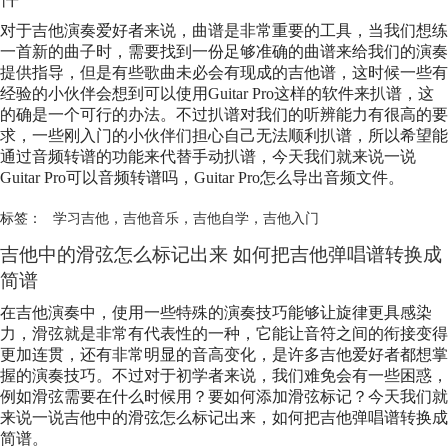
对于吉他演奏爱好者来说，曲谱是非常重要的工具，当我们想练
一首新的曲子时，需要找到一份足够准确的曲谱来给我们的演奏
提供指导，但是有些歌曲未必会有现成的吉他谱，这时候一些有
经验的小伙伴会想到可以使用Guitar Pro这样的软件来扒谱，这
的确是一个可行的办法。不过扒谱对我们的听辨能力有很高的要
求，一些刚入门的小伙伴们担心自己无法顺利扒谱，所以希望能
通过音频转谱的功能来代替手动扒谱，今天我们就来说一说
Guitar Pro可以音频转谱吗，Guitar Pro怎么导出音频文件。
标签：
学习吉他
，
吉他音乐
，
吉他自学
，
吉他入门
吉他中的滑弦怎么标记出来 如何把吉他弹唱谱转换成
简谱
在吉他演奏中，使用一些特殊的演奏技巧能够让旋律更具感染
力，滑弦就是非常有代表性的一种，它能让音符之间的衔接变得
更加连贯，还有非常明显的音高变化，是许多吉他爱好者都想掌
握的演奏技巧。不过对于初学者来说，我们难免会有一些困惑，
例如滑弦需要在什么时候用？要如何添加滑弦标记？今天我们就
来说一说吉他中的滑弦怎么标记出来，如何把吉他弹唱谱转换成
简谱。