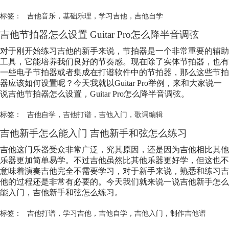
标签：
吉他音乐
，
基础乐理
，
学习吉他
，
吉他自学
吉他节拍器怎么设置 Guitar Pro怎么降半音调弦
对于刚开始练习吉他的新手来说，节拍器是一个非常重要的辅助
工具，它能培养我们良好的节奏感。现在除了实体节拍器，也有
一些电子节拍器或者集成在打谱软件中的节拍器，那么这些节拍
器应该如何设置呢？今天我就以Guitar Pro举例，来和大家说一
说吉他节拍器怎么设置，Guitar Pro怎么降半音调弦。
标签：
吉他自学
，
吉他打谱
，
吉他入门
，
歌词编辑
吉他新手怎么能入门 吉他新手和弦怎么练习
吉他这门乐器受众非常广泛，究其原因，还是因为吉他相比其他
乐器更加简单易学。不过吉他虽然比其他乐器更好学，但这也不
意味着演奏吉他完全不需要学习，对于新手来说，熟悉和练习吉
他的过程还是非常有必要的。今天我们就来说一说吉他新手怎么
能入门，吉他新手和弦怎么练习。
标签：
吉他打谱
，
学习吉他
，
吉他自学
，
吉他入门
，
制作吉他谱