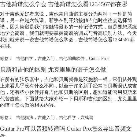
吉他简谱怎么学会 吉他简谱怎么看1234567都在哪
对于吉他爱好者来说，吉他常用曲谱主要分为两种：一种是简
谱，另一种是六线谱。新手在刚开始接触吉他时往往会选择简
谱，因为简谱是我们接触得最多的一种记谱方式，但是要想系统
地学会简谱，我们就需要掌握简谱的调式与音高识别方法。今天
我们就来说一说吉他简谱怎么学会，吉他简谱怎么看1234567都
在哪。
标签：
吉他自学
，
吉他入门
，
吉他编曲软件
，
Guitar Pro8
贝斯和吉他的区别 尤克里里的谱子怎么做
在所有的弦乐器中，吉他和贝斯就像是双胞胎一样，它们从外观
上来看几乎没有什么不同，以至于许多新手经常把贝斯误认成吉
他，还有些小伙伴好奇吉他和贝斯的区别，想知道能否用贝斯来
代替吉他。下面就给大家介绍一下贝斯和吉他的区别，尤克里里
的谱子怎么做的相关内容。
标签：
吉他指法
，
吉他入门
，
吉他自学
，
六线谱
Guitar Pro可以音频转谱吗 Guitar Pro怎么导出音频文
件