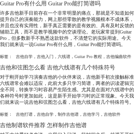
Guitar Pro有什么用 Guitar Pro能打简谱吗
许多吉他新手目前存在一个非常明显的痛点，那就是不知道如何
提升自己的演奏能力，网上那些零散的教学视频根本不成体系，
并且也没有实用性，新手真正需要的是有效的、具有及时反馈的
辅助工具，而不是教学视频中的空谈理论。老玩家常提到Guitar
Pro，但多数新手不熟悉这款软件，不清楚它的实际用途。今天
我们就来说一说Guitar Pro有什么用，Guitar Pro能打简谱吗。
标签：
吉他自学
，
吉他入门
，
六线谱
，
Guitar Pro 教程
，
吉他编曲软件
吉他和弦图怎么看 吉他六线谱有几个特殊符号
对于刚开始学习演奏吉他的小伙伴来说，吉他新手初次接触标准
六线谱常会难以适应，此前大多只学习简谱，两者的识读逻辑完
全不同，转换学习时容易产生陌生感。尤其是在面对六线谱中的
各种符号时更加如此，这是新手开始学习时的正常现象。今天我
们就来说一说吉他和弦图怎么看，吉他六线谱有几个特殊符号。
标签：
吉他打谱
，
吉他自学
，
制作吉他谱
，
吉他学习
，
吉他软件
吉他制谱软件推荐 怎样制作吉他谱